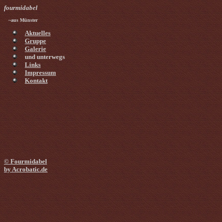
fourmidabel
~aus Münster
Aktuelles
Gruppe
Galerie
und unterwegs
Links
Impressum
Kontakt
© Fourmidabel
by Acrobatic.de